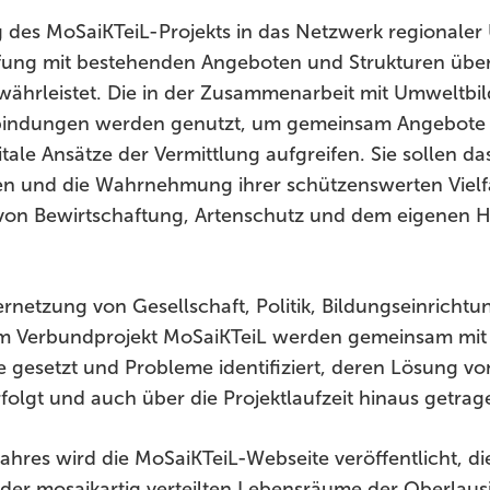
g des MoSaiKTeiL-Projekts in das Netzwerk regionaler
fung mit bestehenden Angeboten und Strukturen übe
ährleistet. Die in der Zusammenarbeit mit Umweltb
bindungen werden genutzt, um gemeinsam Angebote z
itale Ansätze der Vermittlung aufgreifen. Sie sollen da
n und die Wahrnehmung ihrer schützenswerten Vielfa
n Bewirtschaftung, Artenschutz und dem eigenen H
ernetzung von Gesellschaft, Politik, Bildungseinricht
m Verbundprojekt MoSaiKTeiL werden gemeinsam mit
e gesetzt und Probleme identifiziert, deren Lösung vo
olgt und auch über die Projektlaufzeit hinaus getra
ahres wird die MoSaiKTeiL-Webseite veröffentlicht, di
 der mosaikartig verteilten Lebensräume der Oberlaus