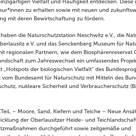
 einzigartigen Vielfalt und Häufigkeit entdecken. Diese
teur*innen zu erhalten sowie mit neuen und zukunfts
ng mit deren Bewirtschaftung zu fördern.
haben die Naturschutzstation Neschwitz e.V., die Na
Oberlausitz e.V. und das Senckenberg Museum für Natu
t regionalen Partnern, wie dem Biosphärenreservat O
andschaft zum Jahreswechsel ein umfassendes Projek
 „Hotspots der biologischen Vielfalt“ des Bundespr
lt vom Bundesamt für Naturschutz mit Mitteln des Bu
schutz, nukleare Sicherheit und Verbraucherschutz (
KTeiL – Moore, Sand, Kiefern und Teiche – Neue Ansä
icklung der Oberlausitzer Heide- und Teichlandschaft
tzmaßnahmen durchgeführt sowie zeitgemäße und