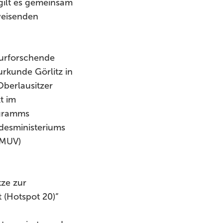
 gilt es gemeinsam
weisenden
turforschende
rkunde Görlitz in
berlausitzer
t im
ogramms
ndesministeriums
BMUV)
tze zur
 (Hotspot 20)“