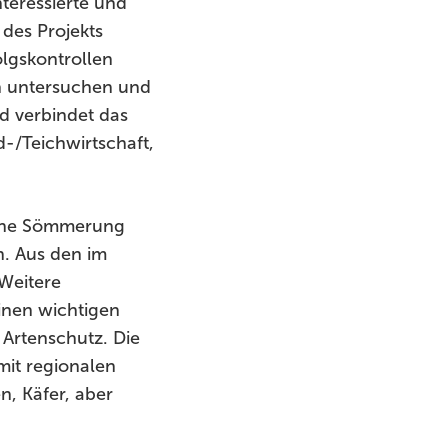
teressierte und
des Projekts
lgskontrollen
on untersuchen und
d verbindet das
-/Teichwirtschaft,
eine Sömmerung
. Aus den im
Weitere
inen wichtigen
 Artenschutz. Die
it regionalen
, Käfer, aber