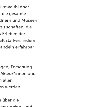
 Umweltbildner
r die gesamte
ildnern und Museen
u schaffen, die
s Erleben der
lt stärken, indem
andeln erfahrbar
ungen, Forschung
 Akteur*innen und
n allen
gen werden.
e über die
itzer Heide- und