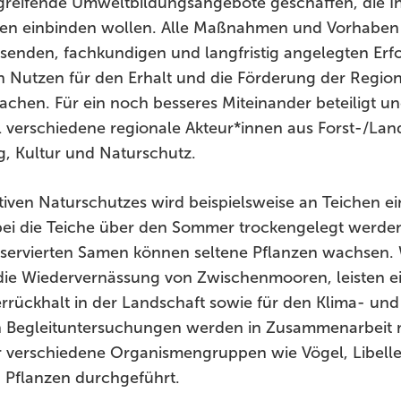
reifende Umweltbildungsangebote geschaffen, die In
en einbinden wollen. Alle Maßnahmen und Vorhaben 
enden, fachkundigen und langfristig angelegten Erfo
en Nutzen für den Erhalt und die Förderung der Regi
chen. Für ein noch besseres Miteinander beteiligt un
 verschiedene regionale Akteur*innen aus Forst-/Land
g, Kultur und Naturschutz.
iven Naturschutzes wird beispielsweise an Teichen 
ei die Teiche über den Sommer trockengelegt werden
ervierten Samen können seltene Pflanzen wachsen. 
e Wiedervernässung von Zwischenmooren, leisten e
rückhalt in der Landschaft sowie für den Klima- und
n Begleituntersuchungen werden in Zusammenarbeit m
r verschiedene Organismengruppen wie Vögel, Libellen
 Pflanzen durchgeführt.