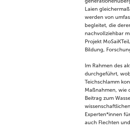
generationenüberg
Laien gleichermaß
werden von umfass
begleitet, die der
nachvollziehbar ma
Projekt MoSaiKTeiL
Bildung, Forschun
Im Rahmen des akt
durchgeführt, wob
Teichschlamm kons
Maßnahmen, wie di
Beitrag zum Wasser
wissenschaftliche
Experten*innen fü
auch Flechten und