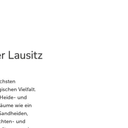
ichsten
schen Vielfalt.
 Heide- und
räume wie ein
 Sandheiden,
echten- und