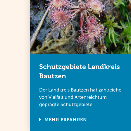
Schutzgebiete Landkreis
Bautzen
Der Landkreis Bautzen hat zahlreiche
von Vielfalt und Artenreichtum
geprägte Schutzgebiete.
MEHR ERFAHREN