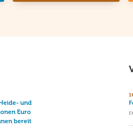
1
Heide- und
F
lionen Euro
E
unen bereit