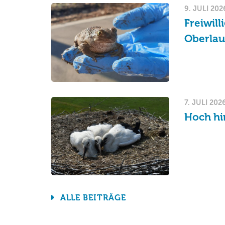
9. JULI 202
Freiwil
Oberlau
7. JULI 202
Hoch hi
ALLE BEITRÄGE