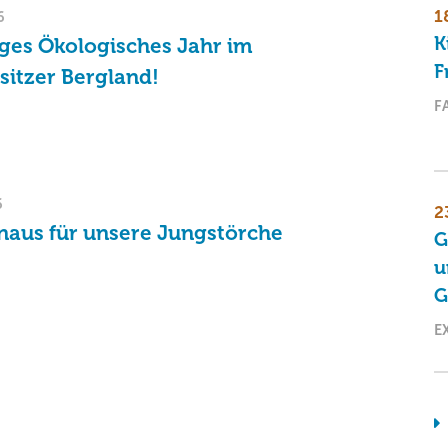
1
6
K
liges Ökologisches Jahr im
F
sitzer Bergland!
F
6
2
naus für unsere Jungstörche
G
u
G
E