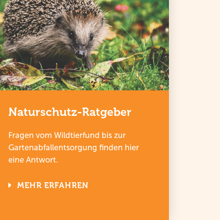
Naturschutz-Ratgeber
Fragen vom Wildtierfund bis zur
Gartenabfallentsorgung finden hier
eine Antwort.
MEHR ERFAHREN