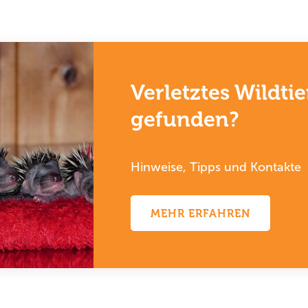
Verletztes Wildtie
gefunden?
Hinweise, Tipps und Kontakte
MEHR ERFAHREN