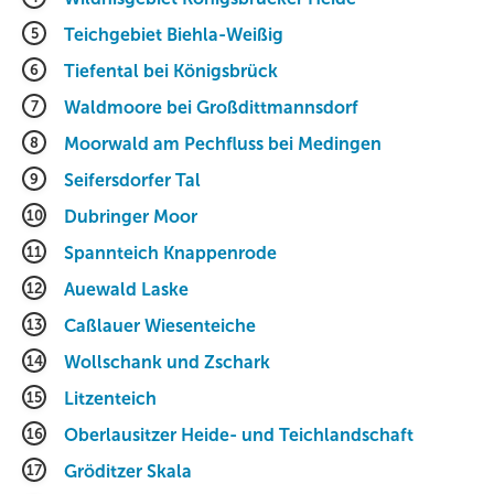
5
Teichgebiet Biehla-Weißig
6
Tiefental bei Königsbrück
7
Waldmoore bei Großdittmannsdorf
8
Moorwald am Pechfluss bei Medingen
9
Seifersdorfer Tal
10
Dubringer Moor
11
Spannteich Knappenrode
12
Auewald Laske
13
Caßlauer Wiesenteiche
14
Wollschank und Zschark
15
Litzenteich
16
Oberlausitzer Heide- und Teichlandschaft
17
Gröditzer Skala