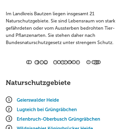
Im Landkreis Bautzen liegen insgesamt 21
Naturschutzgebiete. Sie sind Lebensraum von stark
gefährdeten oder vom Aussterben bedrohten Tier-
und Pflanzenarten. Sie stehen daher nach
Bundesnaturschutzgesetz unter strengem Schutz.
7
8
9
4
6
2
3
5
1
10
12
14
13
11
15
16
21
20
19
18
17
Naturschutzgebiete
1
Geierswalder Heide
2
Lugteich bei Grüngräbchen
3
Erlenbruch-Oberbusch Grüngräbchen
4
Wildnisgebiet Königsbrücker Heide