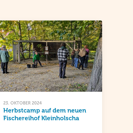
23. OKTOBER 2024
Herbstcamp auf dem neuen
Fischereihof Kleinholscha