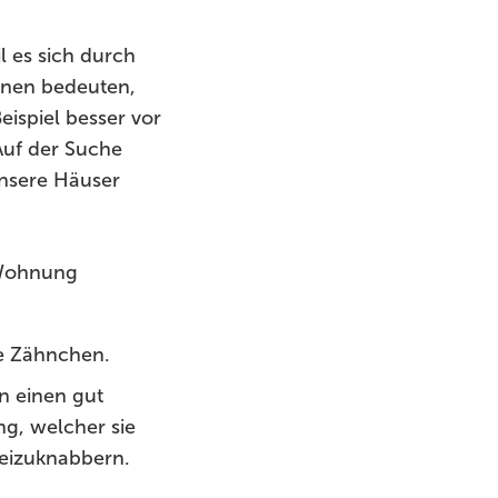
 es sich durch
inen bedeuten,
ispiel besser vor
Auf der Suche
unsere Häuser
 Wohnung
ne Zähnchen.
n einen gut
ng, welcher sie
reizuknabbern.