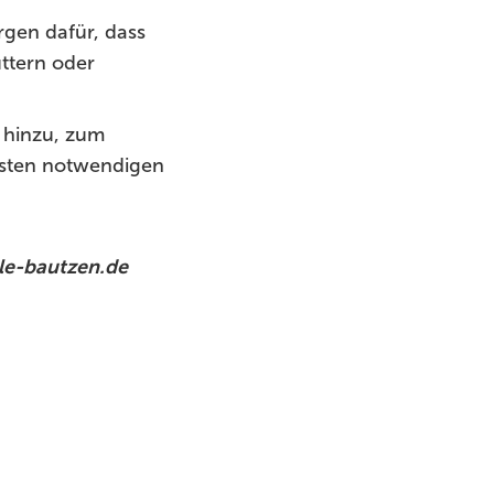
rgen dafür, dass
üttern oder
t hinzu, zum
chsten notwendigen
le-bautzen.de