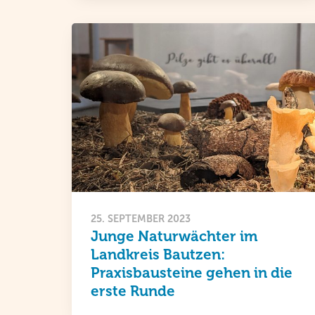
25. SEPTEMBER 2023
Junge Naturwächter im
Landkreis Bautzen:
Praxisbausteine gehen in die
erste Runde