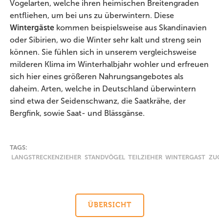
Vogelarten, welche ihren heimischen Breitengraden
entfliehen, um bei uns zu überwintern. Diese
Wintergäste
kommen beispielsweise aus Skandinavien
oder Sibirien, wo die Winter sehr kalt und streng sein
können. Sie fühlen sich in unserem vergleichsweise
milderen Klima im Winterhalbjahr wohler und erfreuen
sich hier eines größeren Nahrungsangebotes als
daheim. Arten, welche in Deutschland überwintern
sind etwa der Seidenschwanz, die Saatkrähe, der
Bergfink, sowie Saat- und Blässgänse.
TAGS:
LANGSTRECKENZIEHER
STANDVÖGEL
TEILZIEHER
WINTERGAST
ZU
ÜBERSICHT