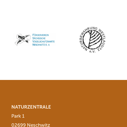
NATURZENTRALE
Park 1
02699 Neschwitz