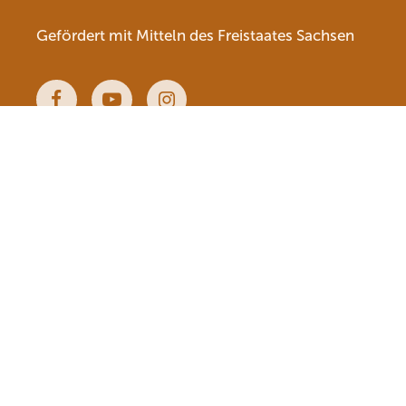
Gefördert mit Mitteln des Freistaates Sachsen
Facebook
Youtube
Instagram
Naturschutzgebiete
Beratungs- und Bildungsangebote
Die Naturschutzstationen & unsere Partner
Veranstaltungen & Termine
Mitmachen & Ehrenamt
Ratgeber