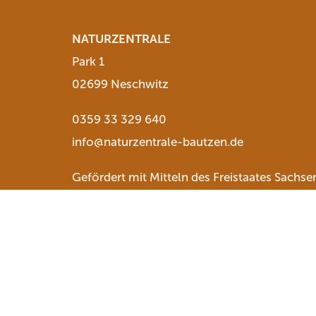
NATURZENTRALE
Park 1
02699 Neschwitz
0359 33 329 640
info@naturzentrale-bautzen.de
Gefördert mit Mitteln des Freistaates Sachse
Facebook
Youtube
Instagram
Startseite
Kontakt
Impressum
Date